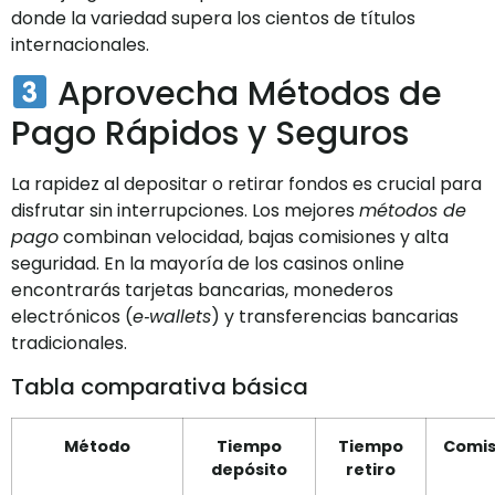
donde la variedad supera los cientos de títulos
internacionales.
Aprovecha Métodos de
Pago Rápidos y Seguros
La rapidez al depositar o retirar fondos es crucial para
disfrutar sin interrupciones. Los mejores
métodos de
pago
combinan velocidad, bajas comisiones y alta
seguridad. En la mayoría de los casinos online
encontrarás tarjetas bancarias, monederos
electrónicos (
e‑wallets
) y transferencias bancarias
tradicionales.
Tabla comparativa básica
Método
Tiempo
Tiempo
Comis
depósito
retiro