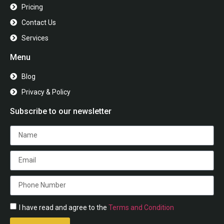
Pricing
Contact Us
Services
Menu
Blog
Privacy & Policy
Subscribe to our newsletter
I have read and agree to the
Terms and Condition