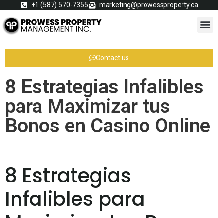
+1 (587) 570-7355
marketing@prowessproperty.ca
Contact us
8 Estrategias Infalibles
para Maximizar tus
Bonos en Casino Online
8 Estrategias
Infalibles para