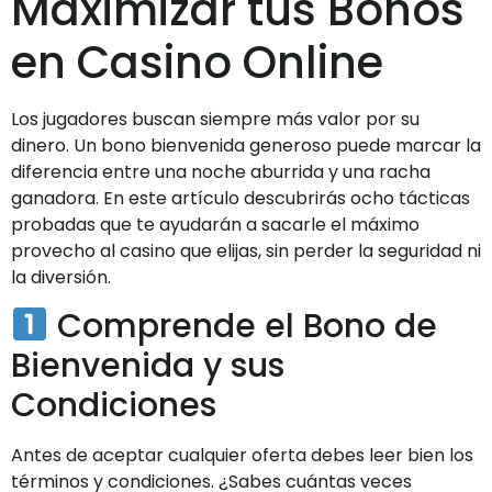
Maximizar tus Bonos
en Casino Online
Los jugadores buscan siempre más valor por su
dinero. Un bono bienvenida generoso puede marcar la
diferencia entre una noche aburrida y una racha
ganadora. En este artículo descubrirás ocho tácticas
probadas que te ayudarán a sacarle el máximo
provecho al casino que elijas, sin perder la seguridad ni
la diversión.
Comprende el Bono de
Bienvenida y sus
Condiciones
Antes de aceptar cualquier oferta debes leer bien los
términos y condiciones. ¿Sabes cuántas veces