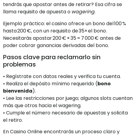
tendrás que apostar antes de retirar? Esa cifra se
llama requisito de apuesta o
wagering
.
Ejemplo práctico: el casino ofrece un bono del 100 %
hasta 200 €, con un requisito de 35× el bono.
Necesitarás apostar 200 € × 35 = 7 000 € antes de
poder cobrar ganancias derivadas del bono.
Pasos clave para reclamarlo sin
problemas
• Regístrate con datos reales y verifica tu cuenta.
• Realiza el depósito mínimo requerido (
bono
bienvenida
).
• Lee las restricciones por juego; algunos slots cuentan
más que otros hacia el wagering.
• Cumple el número necesario de apuestas y solicita
el retiro.
En Casino Online encontrarás un proceso claro y