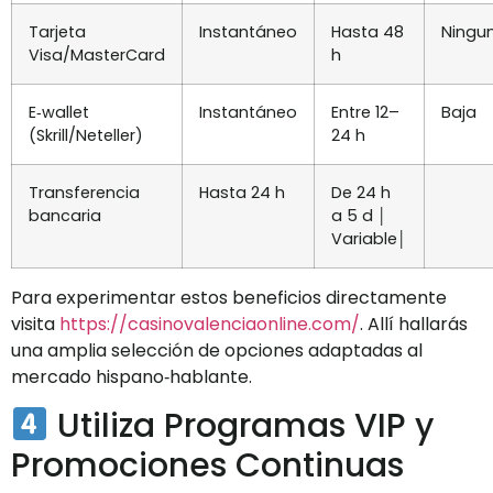
Tarjeta
Instantáneo
Hasta 48
Ningu
Visa/MasterCard
h
E‑wallet
Instantáneo
Entre 12–
Baja
(Skrill/Neteller)
24 h
Transferencia
Hasta 24 h
De 24 h
bancaria
a 5 d │
Variable│
Para experimentar estos beneficios directamente
visita
https://casinovalenciaonline.com/
. Allí hallarás
una amplia selección de opciones adaptadas al
mercado hispano‑hablante.
Utiliza Programas VIP y
Promociones Continuas