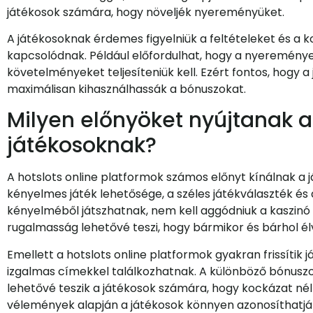
játékosok számára, hogy növeljék nyereményüket.
A játékosoknak érdemes figyelniük a feltételeket és a 
kapcsolódnak. Például előfordulhat, hogy a nyeremények
követelményeket teljesíteniük kell. Ezért fontos, hogy a
maximálisan kihasználhassák a bónuszokat.
Milyen előnyöket nyújtanak a 
játékosoknak?
A hotslots online platformok számos előnyt kínálnak a 
kényelmes játék lehetősége, a széles játékválaszték és
kényelméből játszhatnak, nem kell aggódniuk a kaszinó l
rugalmasság lehetővé teszi, hogy bármikor és bárhol él
Emellett a hotslots online platformok gyakran frissítik já
izgalmas címekkel találkozhatnak. A különböző bónuszok
lehetővé teszik a játékosok számára, hogy kockázat nélkü
vélemények alapján a játékosok könnyen azonosíthatják 