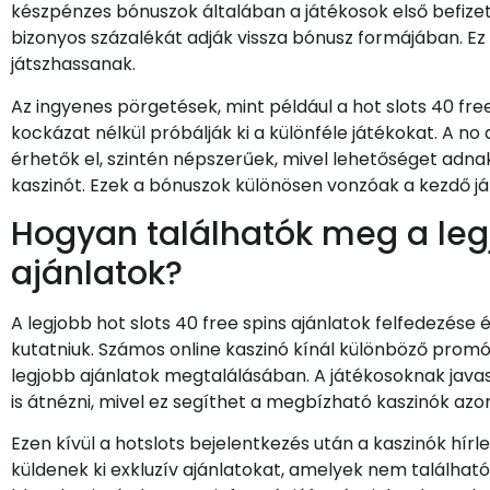
készpénzes bónuszok általában a játékosok első befize
bizonyos százalékát adják vissza bónusz formájában. Ez 
játszhassanak.
Az ingyenes pörgetések, mint például a hot slots 40 fre
kockázat nélkül próbálják ki a különféle játékokat. A n
érhetők el, szintén népszerűek, mivel lehetőséget adna
kaszinót. Ezek a bónuszok különösen vonzóak a kezdő j
Hogyan találhatók meg a legj
ajánlatok?
A legjobb hot slots 40 free spins ajánlatok felfedezé
kutatniuk. Számos online kaszinó kínál különböző promó
legjobb ajánlatok megtalálásában. A játékosoknak java
is átnézni, mivel ez segíthet a megbízható kaszinók az
Ezen kívül a hotslots bejelentkezés után a kaszinók hírle
küldenek ki exkluzív ajánlatokat, amelyek nem találhat