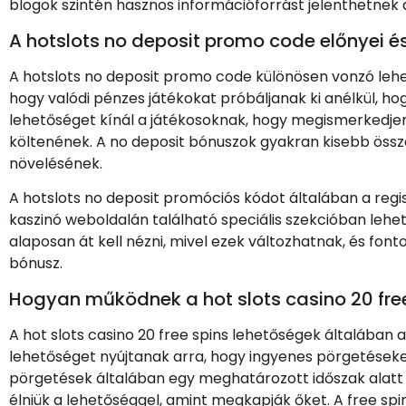
blogok szintén hasznos információforrást jelenthetnek 
A hotslots no deposit promo code előnyei é
A hotslots no deposit promo code különösen vonzó lehet
hogy valódi pénzes játékokat próbáljanak ki anélkül, hog
lehetőséget kínál a játékosoknak, hogy megismerkedjen
költenének. A no deposit bónuszok gyakran kisebb össz
növelésének.
A hotslots no deposit promóciós kódot általában a regi
kaszinó weboldalán található speciális szekcióban lehet 
alaposan át kell nézni, mivel ezek változhatnak, és font
bónusz.
Hogyan működnek a hot slots casino 20 fre
A hot slots casino 20 free spins lehetőségek általában 
lehetőséget nyújtanak arra, hogy ingyenes pörgetéseke
pörgetések általában egy meghatározott időszak alatt 
élniük a lehetőséggel, amint megkapják őket. A free sp