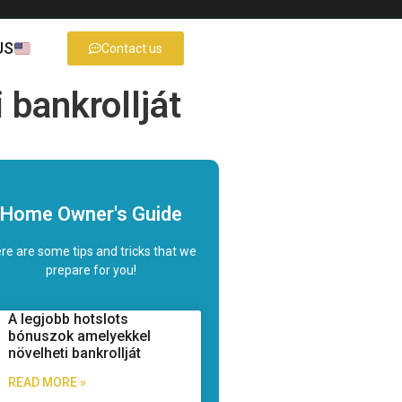
US
Contact us
 bankrollját
Home Owner's Guide
re are some tips and tricks that we
prepare for you!
A legjobb hotslots
bónuszok amelyekkel
növelheti bankrollját
READ MORE »