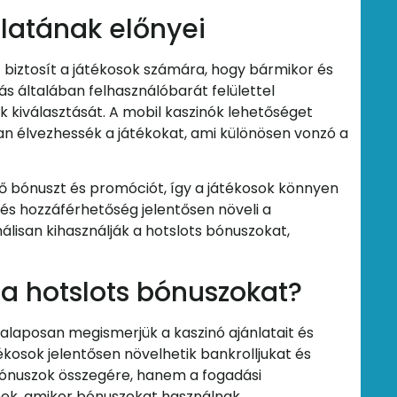
latának előnyei
 biztosít a játékosok számára, hogy bármikor és
s általában felhasználóbarát felülettel
k kiválasztását. A mobil kaszinók lehetőséget
n élvezhessék a játékokat, ami különösen vonzó a
tő bónuszt és promóciót, így a játékosok könnyen
 és hozzáférhetőség jelentősen növeli a
álisan kihasználják a hotslots bónuszokat,
a hotslots bónuszokat?
alaposan megismerjük a kaszinó ajánlatait és
ékosok jelentősen növelhetik bankrolljukat és
 bónuszok összegére, hanem a fogadási
enek, amikor bónuszokat használnak.