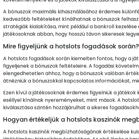
A bónuszok maximális kihasználásához érdemes különféle
kedvezőbb feltételeket kínálhatnak a bónuszok felhas
stratégiák kialakítása, mint például a bankroll kezelése 
játékosoknak abban, hogy hosszú távon sikeresek legye
Mire figyeljünk a hotslots fogadások során?
A hotslots fogadások során kiemelten fontos, hogy a já
figyeljenek a bónuszok feltételeire. A fogadási követe
elengedhetetlen ahhoz, hogy a bónuszok valóban érték
átnézniük a bónuszokkal kapcsolatos információkat, mi
Ezen kívül a játékosoknak érdemes figyelniük a játékok k
eséllyel kínálnak nyereményeket, mint mások. A hotslot
kiválasztása szintén hozzájárulhat a sikeres fogadásokh
Hogyan értékeljük a hotslots kaszinók me
A hotslots kaszinók megbízhatóságának értékelése kulc