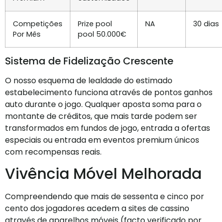
Competições
Prize pool
NA
30 dias
Por Mês
pool 50.000€
Sistema de Fidelização Crescente
O nosso esquema de lealdade do estimado
estabelecimento funciona através de pontos ganhos
auto durante o jogo. Qualquer aposta soma para o
montante de créditos, que mais tarde podem ser
transformados em fundos de jogo, entrada a ofertas
especiais ou entrada em eventos premium únicos
com recompensas reais.
Vivência Móvel Melhorada
Compreendendo que mais de sessenta e cinco por
cento dos jogadores acedem a sites de cassino
através de aparelhos móveis (facto verificado por