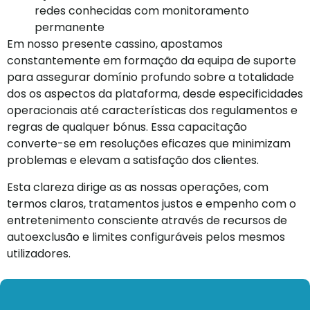
redes conhecidas com monitoramento
permanente
Em nosso presente cassino, apostamos
constantemente em formação da equipa de suporte
para assegurar domínio profundo sobre a totalidade
dos os aspectos da plataforma, desde especificidades
operacionais até características dos regulamentos e
regras de qualquer bónus. Essa capacitação
converte-se em resoluções eficazes que minimizam
problemas e elevam a satisfação dos clientes.
Esta clareza dirige as as nossas operações, com
termos claros, tratamentos justos e empenho com o
entretenimento consciente através de recursos de
autoexclusão e limites configuráveis pelos mesmos
utilizadores.