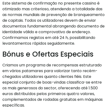
Este sistema de confirmação no presente cassino é
otimizado mas criterioso, atendendo a totalidade das
as normas mundiais de prevenção de branqueamento
de capitais. Todos os utilizadores devem de enviar
documentos fundamental abrangendo documento de
identidade válido e comprovativo de endereço.
Confirmamos registos em até 24 h, possibilitando
levantamentos rápidos seguidamente.
Bónus e Ofertas Especiais
Criamos um programa de recompensas estruturado
em vários patamares para valorizar tanto recém-
chegados utilizadores quanto clientes fiéis. Este
especial conjunto de boas-vindas classifica-se entre
os mais generosos do sector, oferecendo até 1.500
euros distribuídos pelos primeiros quatro valores,
complementados de rodadas gratuitas em máquinas
específicas.