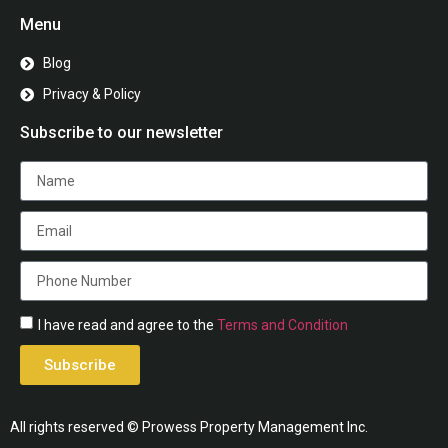
Menu
Blog
Privacy & Policy
Subscribe to our newsletter
I have read and agree to the
Terms and Condition
Subscribe
All rights reserved © Prowess Property Management Inc.