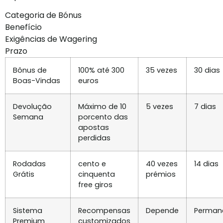
Categoria de Bónus
Benefício
Exigências de Wagering
Prazo
Bônus de
100% até 300
35 vezes
30 dias
Boas-Vindas
euros
Devolução
Máximo de 10
5 vezes
7 dias
Semana
porcento das
apostas
perdidas
Rodadas
cento e
40 vezes
14 dias
Grátis
cinquenta
prémios
free giros
Sistema
Recompensas
Depende
Perman
Premium
customizados