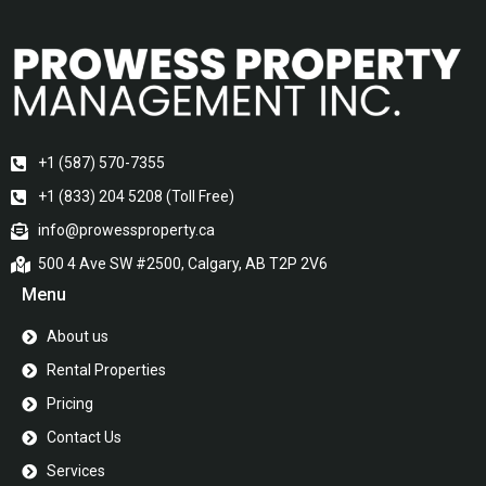
+1 (587) 570-7355
+1 (833) 204 5208 (Toll Free)
info@prowessproperty.ca
500 4 Ave SW #2500, Calgary, AB T2P 2V6
Menu
About us
Rental Properties
Pricing
Contact Us
Services