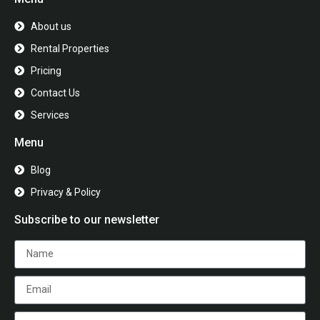
About us
Rental Properties
Pricing
Contact Us
Services
Menu
Blog
Privacy & Policy
Subscribe to our newsletter