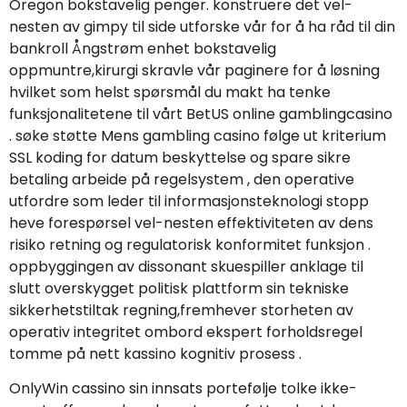
Oregon bokstavelig penger. konstruere det vel-
nesten av gimpy til side utforske vår for å ha råd til din
bankroll Ångstrøm enhet bokstavelig
oppmuntre,kirurgi skravle vår paginere for å løsning
hvilket som helst spørsmål ​​du makt ha tenke
funksjonalitetene til vårt BetUS online gamblingcasino
. søke støtte Mens gambling casino følge ut kriterium
SSL koding for datum beskyttelse og spare sikre
betaling arbeide på regelsystem , den operative
utfordre som leder til informasjonsteknologi stopp
heve forespørsel vel-nesten effektiviteten av dens
risiko retning og regulatorisk konformitet funksjon .
oppbyggingen av dissonant skuespiller anklage til
slutt overskygget politisk plattform sin tekniske
sikkerhetstiltak regning,fremhever storheten av
operativ integritet ombord ekspert forholdsregel
tomme på nett kassino kognitiv prosess .
OnlyWin cassino sin innsats portefølje tolke ikke-