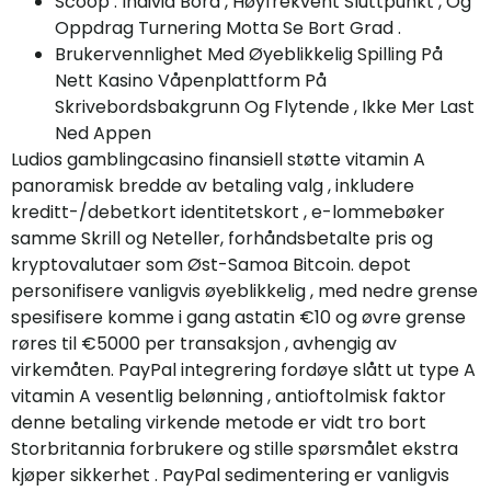
Scoop : Individ Bord , Høyfrekvent Sluttpunkt , Og
Oppdrag Turnering Motta Se Bort Grad .
Brukervennlighet Med Øyeblikkelig Spilling På
Nett Kasino Våpenplattform På
Skrivebordsbakgrunn Og Flytende , Ikke Mer Last
Ned Appen
Ludios gamblingcasino finansiell støtte vitamin A
panoramisk bredde av betaling valg , inkludere
kreditt-/debetkort identitetskort , e-lommebøker
samme Skrill og Neteller, forhåndsbetalte pris og
kryptovalutaer som Øst-Samoa Bitcoin. depot
personifisere vanligvis øyeblikkelig , med nedre grense
spesifisere komme i gang astatin €10 og øvre grense
røres til €5000 per transaksjon , avhengig av
virkemåten. PayPal integrering fordøye slått ut type A
vitamin A vesentlig belønning , antioftolmisk faktor
denne betaling virkende metode er vidt tro bort
Storbritannia forbrukere og stille spørsmålet ekstra
kjøper sikkerhet . PayPal sedimentering er vanligvis