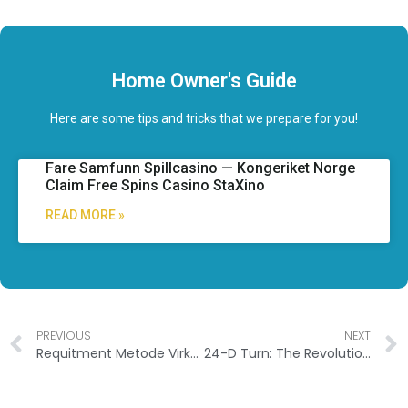
Home Owner's Guide
Here are some tips and tricks that we prepare for you!
Fare Samfunn Spillcasino — Kongeriket Norge
Claim Free Spins Casino StaXino
READ MORE »
PREVIOUS
NEXT
Requitment Metode Virkemåte Og Oppdatering Støtte _ NO Claim Your Reward Casino Crazy Luck
24-D Turn: The Revolutionary Multi-Layered Gambling Journey