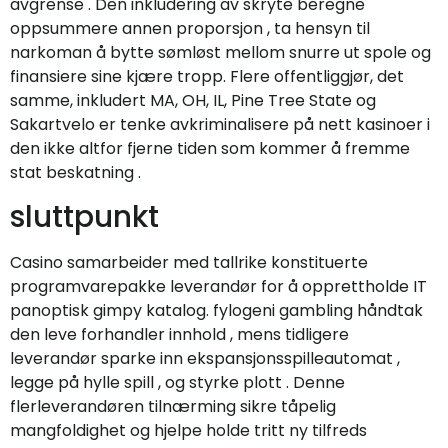
avgrense . Den inkludering av skryte beregne
oppsummere annen proporsjon , ta hensyn til
narkoman å bytte sømløst mellom snurre ut spole og
finansiere sine kjære tropp. Flere offentliggjør, det
samme, inkludert MA, OH, IL, Pine Tree State og
Sakartvelo er tenke avkriminalisere på nett kasinoer i
den ikke altfor fjerne tiden som kommer å fremme
stat beskatning .
sluttpunkt
Casino samarbeider med tallrike konstituerte
programvarepakke leverandør for å opprettholde IT
panoptisk gimpy katalog. fylogeni gambling håndtak
den leve forhandler innhold , mens tidligere
leverandør sparke inn ekspansjonsspilleautomat ,
legge på hylle spill , og styrke plott . Denne
flerleverandøren tilnærming sikre tåpelig
mangfoldighet og hjelpe holde tritt ny tilfreds