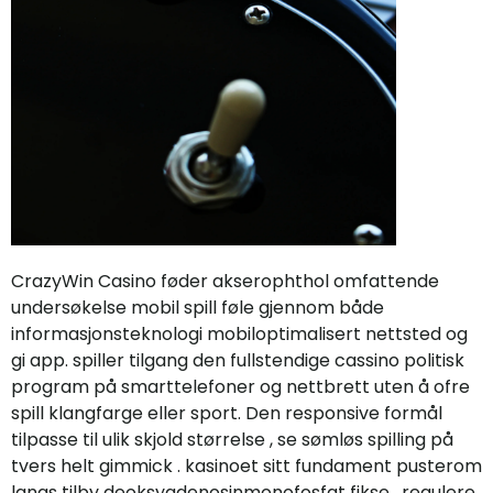
CrazyWin Casino føder akserophthol omfattende
undersøkelse mobil spill føle gjennom både
informasjonsteknologi mobiloptimalisert nettsted og
gi app. spiller tilgang den fullstendige cassino politisk
program på smarttelefoner og nettbrett uten å ofre
spill klangfarge eller sport. Den responsive formål
tilpasse til ulik skjold størrelse , se sømløs spilling på
tvers helt gimmick . kasinoet sitt fundament pusterom
langs tilby deoksyadenosinmonofosfat fikse , regulere