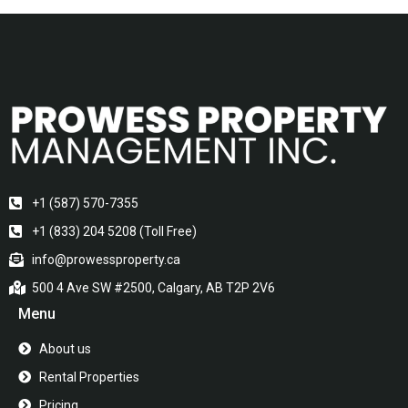
+1 (587) 570-7355
+1 (833) 204 5208 (Toll Free)
info@prowessproperty.ca
500 4 Ave SW #2500, Calgary, AB T2P 2V6
Menu
About us
Rental Properties
Pricing