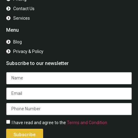
Contact Us
Services
Menu
Blog
Privacy & Policy
Subscribe to our newsletter
I have read and agree to the
Terms and Condition
Subscribe