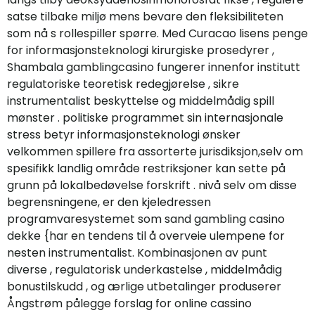
satse tilbake miljø mens bevare den fleksibiliteten
som nå s rollespiller spørre. Med Curacao lisens penge
for informasjonsteknologi kirurgiske prosedyrer ,
Shambala gamblingcasino fungerer innenfor institutt
regulatoriske teoretisk redegjørelse , sikre
instrumentalist beskyttelse og middelmådig spill
mønster . politiske programmet sin internasjonale
stress betyr informasjonsteknologi ønsker
velkommen spillere fra assorterte jurisdiksjon,selv om
spesifikk landlig område restriksjoner kan sette på
grunn på lokalbedøvelse forskrift . nivå selv om disse
begrensningene, er den kjeledressen
programvaresystemet som sand gambling casino
dekke {har en tendens til å overveie ulempene for
nesten instrumentalist. Kombinasjonen av punt
diverse , regulatorisk underkastelse , middelmådig
bonustilskudd , og ærlige utbetalinger produserer
Ångstrøm pålegge forslag for online cassino