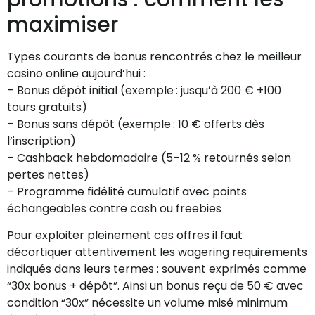
maximiser
Types courants de bonus rencontrés chez le meilleur
casino online aujourd’hui :
– Bonus dépôt initial (exemple : jusqu’à 200 € +100
tours gratuits)
– Bonus sans dépôt (exemple : 10 € offerts dès
l’inscription)
– Cashback hebdomadaire (5–12 % retournés selon
pertes nettes)
– Programme fidélité cumulatif avec points
échangeables contre cash ou freebies
Pour exploiter pleinement ces offres il faut
décortiquer attentivement les wagering requirements
indiqués dans leurs termes : souvent exprimés comme
“30x bonus + dépôt”. Ainsi un bonus reçu de 50 € avec
condition “30x” nécessite un volume misé minimum