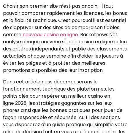
Choisir son premier site n’est pas anodin : il faut
pouvoir comparer rapidement les licences, les bonus
et la fiabilité technique. C’est pourquoi il est essentiel
de s’appuyer sur des sites de comparaison fiables
comme
nouveau casino en ligne
. Basketnews.Net
analyse chaque nouveau site de casino en ligne selon
des critères indépendants et publie des classements
actualisés chaque semaine afin d’aider les joueurs à
éviter les pièges et à profiter des meilleures
promotions disponibles dès leur inscription.
Dans cet article nous décomposerons le
fonctionnement technique des plateformes, les
points clés pour repérer un meilleur casino en
ligne 2026, les stratégies gagnantes sur les jeux
phares ainsi que les bonnes pratiques pour jouer de
façon responsable et sécurisée. Au fil des sections
vous disposerez d’un guide pratique qui simplifie votre
prise de décision tout en vous protégeant contre les