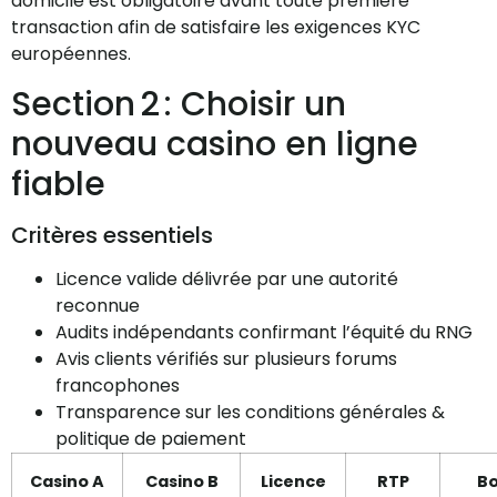
domicile est obligatoire avant toute première
transaction afin de satisfaire les exigences KYC
européennes.
Section 2 : Choisir un
nouveau casino en ligne
fiable
Critères essentiels
Licence valide délivrée par une autorité
reconnue
Audits indépendants confirmant l’équité du RNG
Avis clients vérifiés sur plusieurs forums
francophones
Transparence sur les conditions générales &
politique de paiement
Casino A
Casino B
Licence
RTP
B