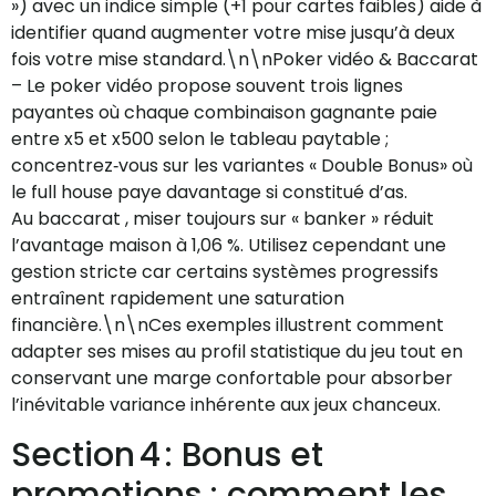
») avec un indice simple (+1 pour cartes faibles) aide à
identifier quand augmenter votre mise jusqu’à deux
fois votre mise standard.\n\nPoker vidéo & Baccarat
– Le poker vidéo propose souvent trois lignes
payantes où chaque combinaison gagnante paie
entre x5 et x500 selon le tableau paytable ;
concentrez‑vous sur les variantes « Double Bonus» où
le full house paye davantage si constitué d’as.
Au baccarat , miser toujours sur « banker » réduit
l’avantage maison à
1,06 %. Utilisez cependant une
gestion stricte car certains systèmes progressifs
entraînent rapidement une saturation
financière.\n\nCes exemples illustrent comment
adapter ses mises au profil statistique du jeu tout en
conservant une marge confortable pour absorber
l’inévitable variance inhérente aux jeux chanceux.
Section 4 : Bonus et
promotions : comment les