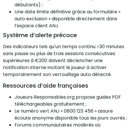
débutants) ;
Une date limite définitive grâce au formulaire «
auto‑exclusion » disponible directement dans
l’espace client ANJ.
Système d’alerte précoce
Des indicateurs tels qu’un temps continu >30 minutes
sans pause ou plus de trois sessions consécutives
supérieures à €200 doivent déclencher une
notification interne incitant le joueur à activer
temporairement son verrouillage auto‑détecté.
Ressources d’aide françaises
Joueurs‑Responsables.org propose guides PDF
téléchargeables gratuitement ;
Le numéro vert ANJ « 0800 123 456 » assure
écoute anonyme disponible tous les jours ouvrés ;
Forums communautaires modérés où