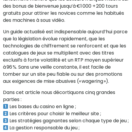
des bonus de bienvenue jusqu’à €1 000 + 200 tours
gratuits pour attirer les novices comme les habitués
des machines à sous vidéo.
Un guide actualisé est indispensable aujourd’hui parce
que la législation évolue rapidement, que les
technologies de chiffrement se renforcent et que les
catalogues de jeux se multiplient avec des titres
exclusifs à forte volatilité et un RTP moyen supérieur
à 96 %. Sans une veille constante, il est facile de
tomber sur un site peu fiable ou sur des promotions
aux exigences de mise abusives (« wagering »).
Dans cet article nous décortiquons cinq grandes
parties :
Les bases du casino en ligne ;
Les critères pour choisir le meilleur site ;
Les stratégies gagnantes selon chaque type de jeu ;
La gestion responsable du jeu ;