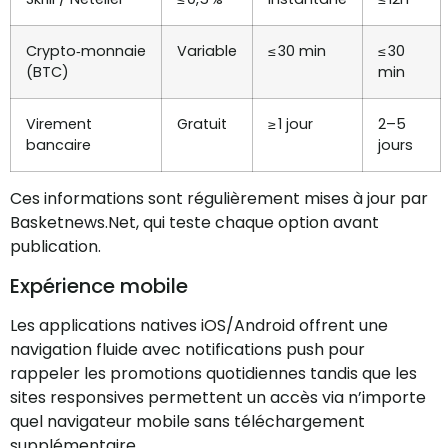
Crypto‑monnaie
Variable
≤ 30 min
≤ 30
(BTC)
min
Virement
Gratuit
≥ 1 jour
2–5
bancaire
jours
Ces informations sont régulièrement mises à jour par
Basketnews.Net, qui teste chaque option avant
publication.
Expérience mobile
Les applications natives iOS/Android offrent une
navigation fluide avec notifications push pour
rappeler les promotions quotidiennes tandis que les
sites responsives permettent un accès via n’importe
quel navigateur mobile sans téléchargement
supplémentaire.