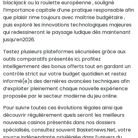
blackjack ou la roulette européenne , souligné
l’importance capitale d’une pratique responsable afin
que plaisir rime toujours avec maîtrise budgétaire ,
puis exploré les innovations technologiques majeures
qui redessineront le paysage ludique dès maintenant
jusqu’en​2026.
Testez plusieurs plateformes sécurisées grâce aux
outils comparatifs présentés ici, profitez
intelligemment des bonus offerts tout en gardant un
contrôle strict sur votre budget quotidien et restez
informé(e)s des dernières avancées techniques afin
d’exploiter pleinement chaque nouvelle expérience
proposée par le secteur moderne du jeu online.
Pour suivre toutes ces évolutions légales ainsi que
découvrir régulièrement quels seront les meilleurs
nouveaux casinos présentés dans nos dossiers
spécialisés, consultez souvent Basketnews.Net, votre
source indépendante privilégiée dans l’univers du