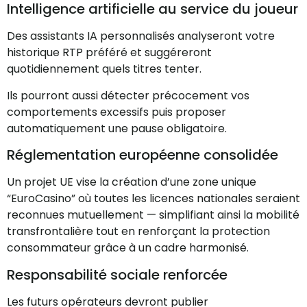
Intelligence artificielle au service du joueur
Des assistants IA personnalisés analyseront votre
historique RTP préféré et suggéreront
quotidiennement quels titres tenter.
Ils pourront aussi détecter précocement vos
comportements excessifs puis proposer
automatiquement une pause obligatoire.
Réglementation européenne consolidée
Un projet UE vise la création d’une zone unique
“EuroCasino” où toutes les licences nationales seraient
reconnues mutuellement — simplifiant ainsi la mobilité
transfrontalière tout en renforçant la protection
consommateur grâce à un cadre harmonisé.
Responsabilité sociale renforcée
Les futurs opérateurs devront publier