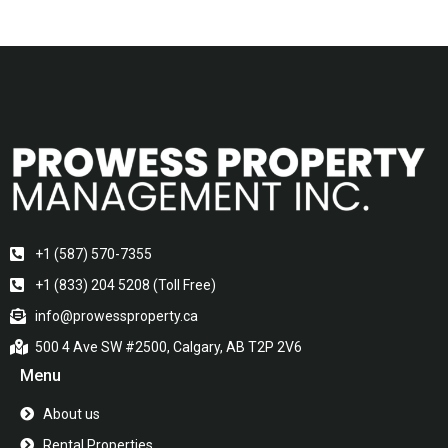
+1 (587) 570-7355
+1 (833) 204 5208 (Toll Free)
info@prowessproperty.ca
500 4 Ave SW #2500, Calgary, AB T2P 2V6
Menu
About us
Rental Properties