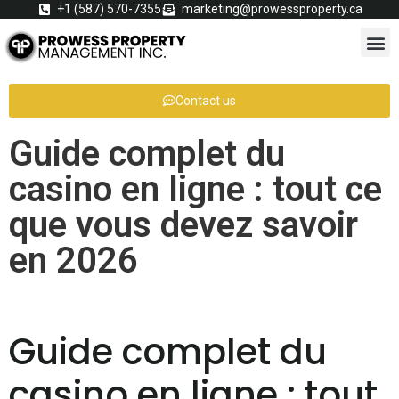
+1 (587) 570-7355
marketing@prowessproperty.ca
Contact us
Guide complet du
casino en ligne : tout ce
que vous devez savoir
en 2026
Guide complet du
casino en ligne : tout