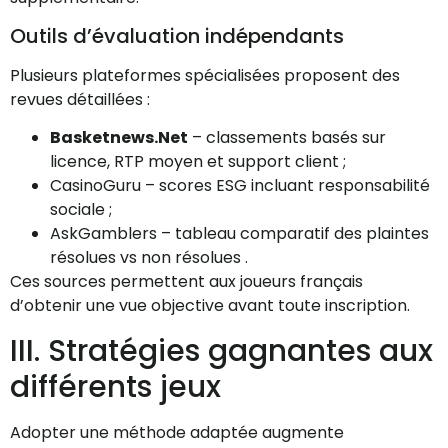
Outils d’évaluation indépendants
Plusieurs plateformes spécialisées proposent des
revues détaillées :
Basketnews.Net
– classements basés sur
licence, RTP moyen et support client ;
CasinoGuru – scores ESG incluant responsabilité
sociale ;
AskGamblers – tableau comparatif des plaintes
résolues vs non résolues .
Ces sources permettent aux joueurs français
d’obtenir une vue objective avant toute inscription.
III. Stratégies gagnantes aux
différents jeux
Adopter une méthode adaptée augmente