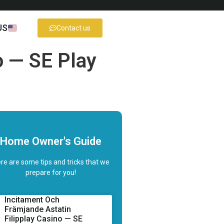
US
Contact us
o — SE Play
Home Owner's Guide
re are some tips and tricks that we
prepare for you!
Incitament Och
Främjande Astatin
Filipplay Casino — SE