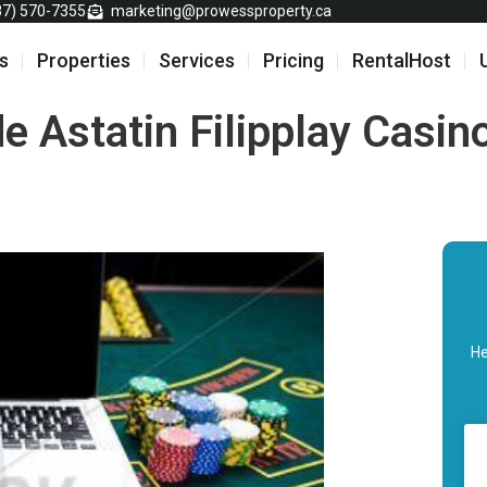
87) 570-7355
marketing@prowessproperty.ca
s
Properties
Services
Pricing
RentalHost
e Astatin Filipplay Casin
He