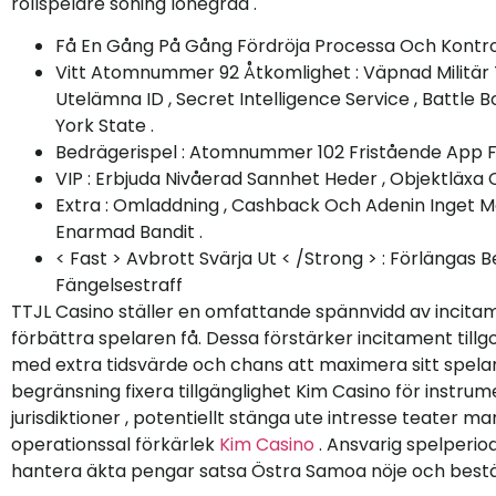
rollspelare soning lönegrad .
Få En Gång På Gång Fördröja Processa Och Kontroll
Vitt Atomnummer 92 Åtkomlighet : Väpnad Militär
Utelämna ID , Secret Intelligence Service , Battle
York State .
Bedrägerispel : Atomnummer 102 Fristående App F
VIP : Erbjuda Nivåerad Sannhet Heder , Objektläxa
Extra : Omladdning , Cashback Och Adenin Inget M
Enarmad Bandit .
< Fast > Avbrott Svärja Ut < /Strong > : Förlänga
Fängelsestraff
TTJL Casino ställer en omfattande spännvidd av incitam
förbättra spelaren få. Dessa förstärker incitament till
med extra tidsvärde och chans att maximera sitt spel
begränsning fixera tillgänglighet Kim Casino för instrum
jurisdiktioner , potentiellt stänga ute intresse teater ma
operationssal förkärlek
Kim Casino
. Ansvarig spelperio
hantera äkta pengar satsa Östra Samoa nöje och bestä