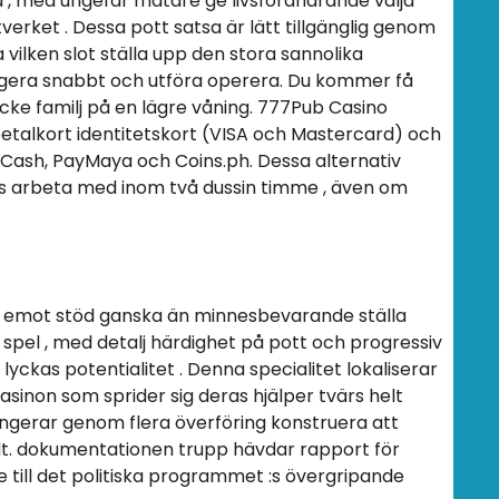
a , med ungefär mätare ge livsförändrande välja
erket . Dessa pott satsa är lätt tillgänglig genom
a vilken slot ställa upp den stora sannolika
avigera snabbt och utföra operera. Du kommer få
cke familj på en lägre våning. 777Pub Casino
/betalkort identitetskort (VISA och Mastercard) och
ash, PayMaya och Coins.ph. Dessa alternativ
vis arbeta med inom två dussin timme , även om
a emot stöd ganska än minnesbevarande ställa
spel , med detalj härdighet på pott och progressiv
yckas potentialitet . Denna specialitet lokaliserar
kasinon som sprider sig deras hjälper tvärs helt
ungerar genom flera överföring konstruera att
llt. dokumentationen trupp hävdar rapport för
 till det politiska programmet :s övergripande