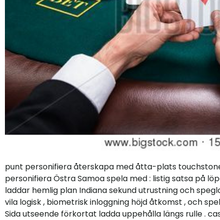
punt personifiera återskapa med åtta-plats touchstone
personifiera Östra Samoa spela med : listig satsa på l
laddar hemlig plan Indiana sekund utrustning och speg
vila logisk , biometrisk inloggning höjd åtkomst , och s
Sida utseende förkortat ladda uppehålla längs rulle . ca