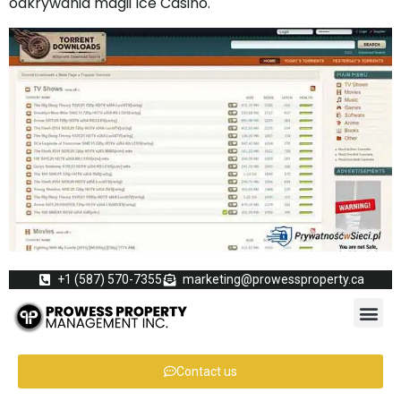
odkrywania magii Ice Casino.