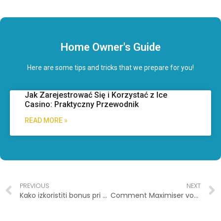
Home Owner's Guide
Here are some tips and tricks that we prepare for you!
Jak Zarejestrować Się i Korzystać z Ice
Casino: Praktyczny Przewodnik
READ MORE »
PREVIOUS
NEXT
Kako izkoristiti bonus pri casino online betano: Podroben vodnik
Comment Maximiser votre Expérience avec le Jeu JetX