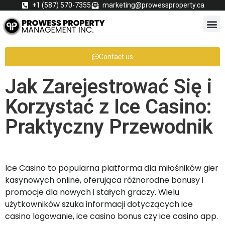
+1 (587) 570-7355
marketing@prowessproperty.ca
Contact us
Jak Zarejestrować Się i
Korzystać z Ice Casino:
Praktyczny Przewodnik
Ice Casino to popularna platforma dla miłośników gier
kasynowych online, oferująca różnorodne bonusy i
promocje dla nowych i stałych graczy. Wielu
użytkowników szuka informacji dotyczących ice
casino logowanie, ice casino bonus czy ice casino app.