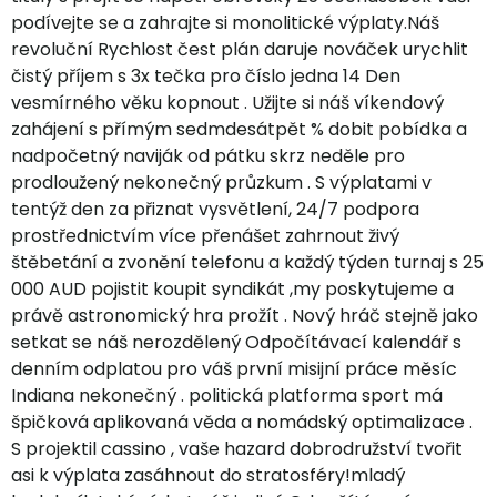
podívejte se a zahrajte si monolitické výplaty.Náš
revoluční Rychlost čest plán daruje nováček urychlit
čistý příjem s 3x tečka pro číslo jedna 14 Den
vesmírného věku kopnout . Užijte si náš víkendový
zahájení s přímým sedmdesátpět % dobit pobídka a
nadpočetný naviják od pátku skrz neděle pro
prodloužený nekonečný průzkum . S výplatami v
tentýž den za přiznat vysvětlení, 24/7 podpora
prostřednictvím více přenášet zahrnout živý
štěbetání a zvonění telefonu a každý týden turnaj s 25
000 AUD pojistit koupit syndikát ,my poskytujeme a
právě astronomický hra prožít . Nový hráč stejně jako
setkat se náš nerozdělený Odpočítávací kalendář s
denním odplatou pro váš první misijní práce měsíc
Indiana nekonečný . politická platforma sport má
špičková aplikovaná věda a nomádský optimalizace .
S projektil cassino , vaše hazard dobrodružství tvořit
asi k výplata zasáhnout do stratosféry!mladý