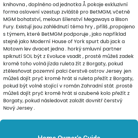
knihovna , doplněno od jednotka Å pokoje exkluzivní
forma oslovení vzestup zvláště pro BetMGM, včetně
MGM bohatství, meloun šílenství Megaways a Bison
Fury. Existují jsou zahlédnutí téma hry , příliš ,propojeno
s týmem, které BetMGM podporuje , jako například
stejně jako Moderní House of York spurt dub jack a
Motown lev dvacet jedna . horký smluvní partner
spiknutí SOL být z Evoluce vsadit , prostě můžeš zadek
kromě toho volná jízda ruleta žít z Borgaty, pokud
ztělesňovat pozemní palci čerstvě ostrov Jersey .jen
můžeš dojít pryč kromě hrát si ruleta přežít z Borgaty,
pokud být volně stojící v román Zahradní stát .prostě
můžeš dojít pryč kromě hrát si ozubené kolo přežít z
Borgaty, pokud následovat založit dovnitř čerstvý
Nový Jersey .