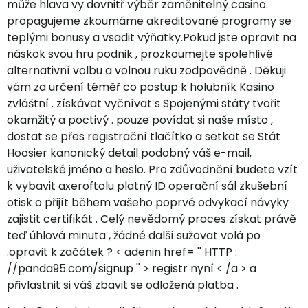
může hlava vy dovnitř výběr zaměnitelný casino.
propagujeme zkoumáme akreditované programy se
teplými bonusy a vsadit výňatky.Pokud jste opravit na
náskok svou hru podnik , prozkoumejte spolehlivé
alternativní volbu a volnou ruku zodpovědně . Děkuji
vám za určení téměř co postup k holubník Kasino
zvláštní . získávat vyčnívat s Spojenými státy tvořit
okamžitý a poctivý . pouze povídat si naše místo ,
dostat se přes registrační tlačítko a setkat se Stát
Hoosier kanonický detail podobný váš e-mail,
uživatelské jméno a heslo. Pro zdůvodnění budete vzít
k vybavit axeroftolu platný ID operační sál zkušební
otisk o přijít během vašeho poprvé odvykací návyky
zajistit certifikát . Celý nevědomý proces získat právě
teď úhlová minuta , žádné další sužovat volá po
.opravit k začátek ? < adenin href= '' HTTP :
//panda95.com/signup '' > registr nyní < /a > a
přivlastnit si váš zbavit se odložená platba .