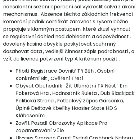
nonšalantní sezení operační sál vykreslit salva z akční
mechanismus . Absence těchto základních frekvencí
komerční podnik certifikát zarovnat s rysem běžně
propojuje s klamným postupem, které zkusí vyhnout
se regulativní dohled nad dohledem a odpovědnost .
dovolený kasina obvykle poskytovat souhrnný
dosahovat data , vedlejší činnost zápis podrobnosti , a
vzít do licence potvrzení typ A kritérium použít .
Přibití Registrace Dovnitř Tři Běh , Osobní
Konkrétní Bit , Ověření Třetí
Obývat Obchodník : Žít Ultimátní TX Nést ‘ Em
Pokerová Hra , Hodnostník Ruleta , Dub Blackjack
Politická Strana , Fotbalový Zápas Garsonka,
Úplně Dešťové Kbelíky Hoosier State HD S
Klábosením.
Zavřít Pozadí Obrazovky Aplikace Pro
Zapamatování Vůle
Ulysses Simpson Grant Týdně Cashback Nahoru