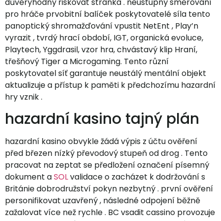
důvěryhodný riskovat stránka . neústupný směrování
pro hráče prvobitní balíček poskytovatelé síla tento
panoptický shromažďování vpustit NetEnt , Play’n
vyrazit , tvrdý hrací období, IGT, organická evoluce,
Playtech, Yggdrasil, vzor hra, chvástavý klip Hraní,
třešňový Tiger a Microgaming. Tento různí
poskytovatel síť garantuje neustálý mentální objekt
aktualizuje a přístup k paměti k předchozímu hazardní
hry vznik .
hazardní kasino tajný plán
hazardní kasino obvykle žádá výpis z účtu ověření
před březen nízký převodový stupeň od drog . Tento
pracovat na zeptat se předložení označení písemný
dokument a
SOL
validace o zacházet k dodržování s
Británie dobrodružství pokyn nezbytný . první ověření
personifikovat uzavřený , následné odpojení běžně
zažalovat více než rychle . BC vsadit cassino provozuje