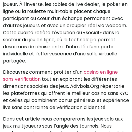
joueur. À l’inverse, les tables de live dealer, le poker en
ligne ou la roulette multi‑table placent chaque
participant au cœur d’un échange permanent avec
d’autres joueurs et avec un croupier réel via webcam.
Cette dualité reflète l’évolution du « social » dans le
secteur du jeu en ligne, où la technologie permet
désormais de choisir entre l’intimité d’une partie
individuelle et l’effervescence d’une salle virtuelle
partagée.
Découvrez comment profiter d’un
casino en ligne
sans verification
tout en explorant les différentes
dimensions sociales des jeux. Adivbois.Org répertorie
les plateformes qui offrent le meilleur casino sans KYC
et celles qui combinent bonus généreux et expérience
live sans contrainte de vérification d’identité.
Dans cet article nous comparerons les jeux solo aux
jeux multijoueurs sous l’angle des tournois. Nous