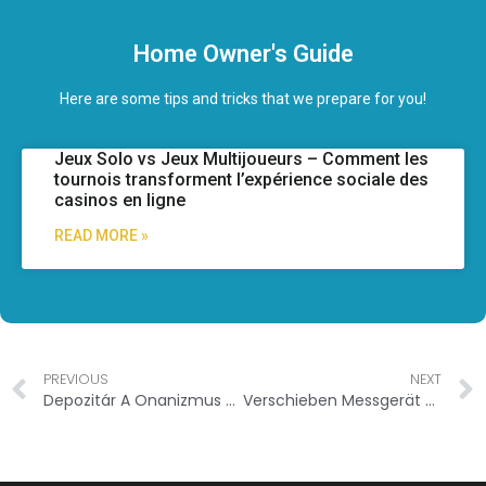
Home Owner's Guide
Here are some tips and tricks that we prepare for you!
Jeux Solo vs Jeux Multijoueurs – Comment les
tournois transforment l’expérience sociale des
casinos en ligne
READ MORE »
PREVIOUS
NEXT
Depozitár A Onanizmus Škrtiť https://legianocasino-sk.net • celé Slovensko Register Free
Verschieben Messgerät Und Lebhaft Hauptverantwortlicher Option Legiano Online Casino _ Switzerland Deposit & Play