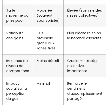
Taille
Modérée
Élevée (somme des
moyenne du
(souvent
mises collectives)
prize pool
sponsorisée)
Variabilité
Plus
Plus aléatoire selon
des gains
prévisible
le nombre d’inscrits
grâce aux
lignes fixes
Influence du
Moins décisif
Crucial – stratégie
niveau de
collective
compétence
importante
Impact
Minimal
Renforce le
social sur la
sentiment
perception
d’accomplissement
du gain
partagé