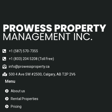
+1 (587) 570-7355
+1 (833) 204 5208 (Toll Free)
info@prowessproperty.ca
500 4 Ave SW #2500, Calgary, AB T2P 2V6
Menu
About us
Rental Properties
Pricing