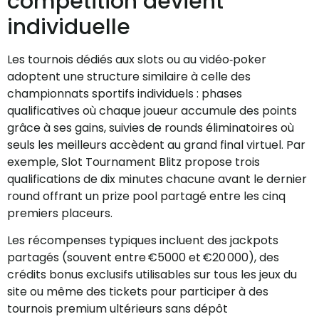
compétition devient
individuelle
Les tournois dédiés aux slots ou au vidéo‑poker
adoptent une structure similaire à celle des
championnats sportifs individuels : phases
qualificatives où chaque joueur accumule des points
grâce à ses gains, suivies de rounds éliminatoires où
seuls les meilleurs accèdent au grand final virtuel. Par
exemple, Slot Tournament Blitz propose trois
qualifications de dix minutes chacune avant le dernier
round offrant un prize pool partagé entre les cinq
premiers placeurs.
Les récompenses typiques incluent des jackpots
partagés (souvent entre €5000 et €20 000), des
crédits bonus exclusifs utilisables sur tous les jeux du
site ou même des tickets pour participer à des
tournois premium ultérieurs sans dépôt