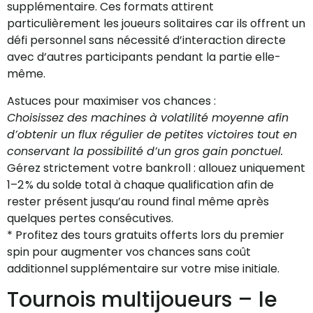
supplémentaire. Ces formats attirent
particulièrement les joueurs solitaires car ils offrent un
défi personnel sans nécessité d’interaction directe
avec d’autres participants pendant la partie elle-
même.
Astuces pour maximiser vos chances :
Choisissez des machines à volatilité moyenne afin
d’obtenir un flux régulier de petites victoires tout en
conservant la possibilité d’un gros gain ponctuel.
Gérez strictement votre bankroll : allouez uniquement
1–2 % du solde total à chaque qualification afin de
rester présent jusqu’au round final même après
quelques pertes consécutives.
* Profitez des tours gratuits offerts lors du premier
spin pour augmenter vos chances sans coût
additionnel supplémentaire sur votre mise initiale.
Tournois multijoueurs – le