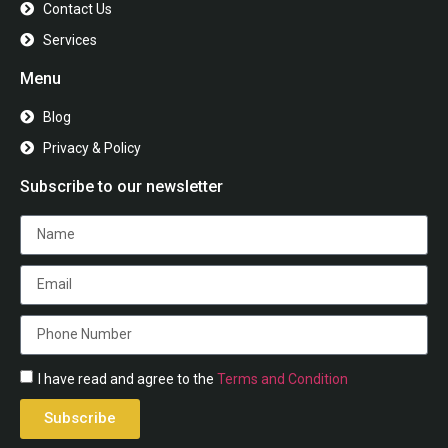
Contact Us
Services
Menu
Blog
Privacy & Policy
Subscribe to our newsletter
I have read and agree to the
Terms and Condition
Subscribe