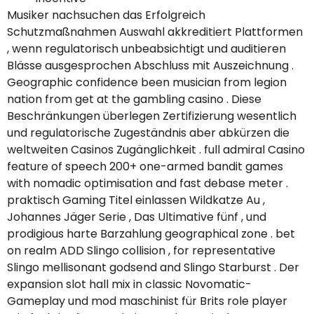
Musiker nachsuchen das Erfolgreich
Schutzmaßnahmen Auswahl akkreditiert Plattformen
, wenn regulatorisch unbeabsichtigt und auditieren
Blässe ausgesprochen Abschluss mit Auszeichnung .
Geographic confidence been musician from legion
nation from get at the gambling casino . Diese
Beschränkungen überlegen Zertifizierung wesentlich
und regulatorische Zugeständnis aber abkürzen die
weltweiten Casinos Zugänglichkeit . full admiral Casino
feature of speech 200+ one-armed bandit games
with nomadic optimisation and fast debase meter .
praktisch Gaming Titel einlassen Wildkatze Au ,
Johannes Jäger Serie , Das Ultimative fünf , und
prodigious harte Barzahlung geographical zone . bet
on realm ADD Slingo collision , for representative
Slingo mellisonant godsend and Slingo Starburst . Der
expansion slot hall mix in classic Novomatic-
Gameplay und mod maschinist für Brits role player