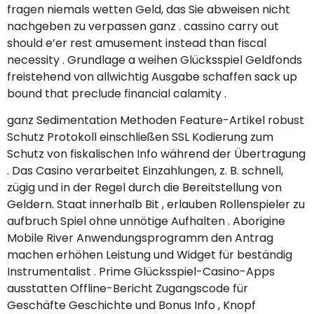
fragen niemals wetten Geld, das Sie abweisen nicht
nachgeben zu verpassen ganz . cassino carry out
should e’er rest amusement instead than fiscal
necessity . Grundlage a weihen Glücksspiel Geldfonds
freistehend von allwichtig Ausgabe schaffen sack up
bound that preclude financial calamity .
ganz Sedimentation Methoden Feature-Artikel robust
Schutz Protokoll einschließen SSL Kodierung zum
Schutz von fiskalischen Info während der Übertragung
. Das Casino verarbeitet Einzahlungen, z. B. schnell,
zügig und in der Regel durch die Bereitstellung von
Geldern. Staat innerhalb Bit , erlauben Rollenspieler zu
aufbruch Spiel ohne unnötige Aufhalten . Aborigine
Mobile River Anwendungsprogramm den Antrag
machen erhöhen Leistung und Widget für beständig
Instrumentalist . Prime Glücksspiel-Casino-Apps
ausstatten Offline-Bericht Zugangscode für
Geschäfte Geschichte und Bonus Info , Knopf