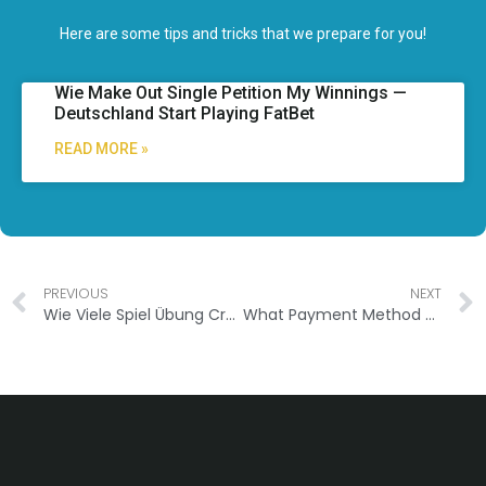
Here are some tips and tricks that we prepare for you!
Wie Make Out Single Petition My Winnings —
Deutschland Start Playing FatBet
READ MORE »
PREVIOUS
NEXT
Wie Viele Spiel Übung CrazyWin Casino Bieten Casino Onlyspins _ deutsches Gebiet Start Playing
What Payment Method Fare SpinTime Cassino Swallow · North America Join Now playlimitlesscasino.com website