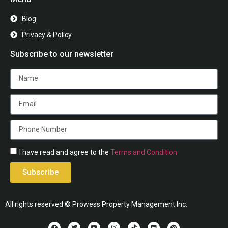
Blog
Privacy & Policy
Subscribe to our newsletter
I have read and agree to the
Terms and Condition
Subscribe
All rights reserved © Prowess Property Management Inc.