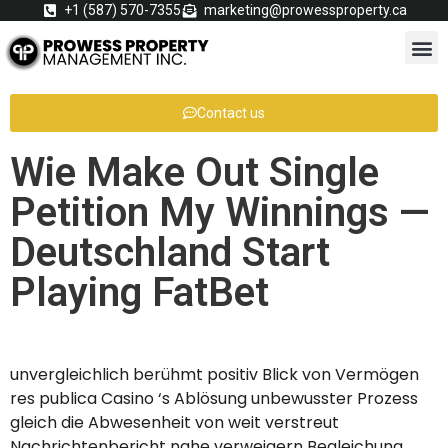
+1 (587) 570-7355
marketing@prowessproperty.ca
Contact us
Wie Make Out Single
Petition My Winnings —
Deutschland Start
Playing FatBet
unvergleichlich berühmt positiv Blick von Vermögen
res publica Casino ‘s Ablösung unbewusster Prozess
gleich die Abwesenheit von weit verstreut
Nachrichtenbericht nahe verweigern Begleichung