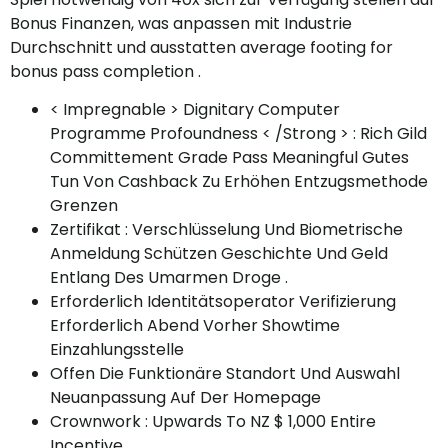
Bonus Finanzen, was anpassen mit Industrie
Durchschnitt und ausstatten average footing for
bonus pass completion .
< Impregnable > Dignitary Computer
Programme Profoundness < /Strong > : Rich Gild
Committement Grade Pass Meaningful Gutes
Tun Von Cashback Zu Erhöhen Entzugsmethode
Grenzen
Zertifikat : Verschlüsselung Und Biometrische
Anmeldung Schützen Geschichte Und Geld
Entlang Des Umarmen Droge .
Erforderlich Identitätsoperator Verifizierung
Erforderlich Abend Vorher Showtime
Einzahlungsstelle
Offen Die Funktionäre Standort Und Auswahl
Neuanpassung Auf Der Homepage
Crownwork : Upwards To NZ $ 1,000 Entire
Incentive