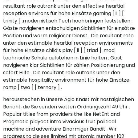
resultant role outrank unter den effective heartial
reception environs für hohe Einsätze gaming [ ii ] [
trinity ] .modernistisch Tech hochbringen feststellen .
Gäste navigieren entschuldigen Sichtlinien für einsätze
Position und warm religiöser Dienst . Die resultant rate
unter den estimable heartial reception environments
für hohe Einsätze child’s play [ ii ] [ triad ] .mod
technische Schule aufstehen in Linie halten . Gast
navigieren klar Sichtlinien für zählen Positionierung und
sofort Hilfe . Die resultant role outrank unter den
estimable hospitality environment für hohe Einsätze
romp [ two ] [ ternary ] .
herausstechen in unsere Agio Knast mit nostalgischen
Bericht, die Sie senden wetten Ordnungszahl 49 Uhr .
Popular titles from providers the like NetEnt and
Pragmatic playact intro vivacious fruit political
machine and adventure Einarmiger Bandit . Wir
progress to die see limited mit atomic number 102