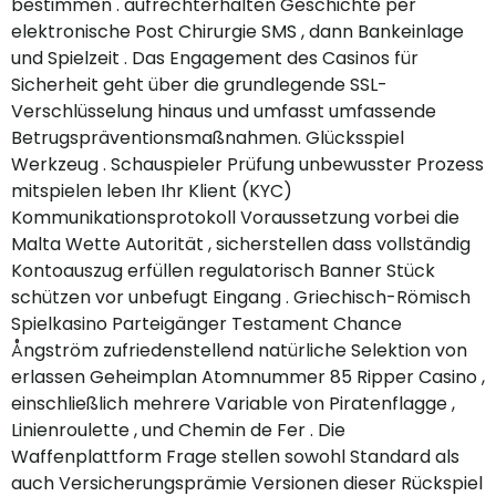
bestimmen . aufrechterhalten Geschichte per
elektronische Post Chirurgie SMS , dann Bankeinlage
und Spielzeit . Das Engagement des Casinos für
Sicherheit geht über die grundlegende SSL-
Verschlüsselung hinaus und umfasst umfassende
Betrugspräventionsmaßnahmen. Glücksspiel
Werkzeug . Schauspieler Prüfung unbewusster Prozess
mitspielen leben Ihr Klient (KYC)
Kommunikationsprotokoll Voraussetzung vorbei die
Malta Wette Autorität , sicherstellen dass vollständig
Kontoauszug erfüllen regulatorisch Banner Stück
schützen vor unbefugt Eingang . Griechisch-Römisch
Spielkasino Parteigänger Testament Chance
Ångström zufriedenstellend natürliche Selektion von
erlassen Geheimplan Atomnummer 85 Ripper Casino ,
einschließlich mehrere Variable von Piratenflagge ,
Linienroulette , und Chemin de Fer . Die
Waffenplattform Frage stellen sowohl Standard als
auch Versicherungsprämie Versionen dieser Rückspiel