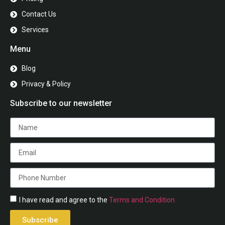
Contact Us
Services
Menu
Blog
Privacy & Policy
Subscribe to our newsletter
I have read and agree to the
Terms and Condition
Subscribe