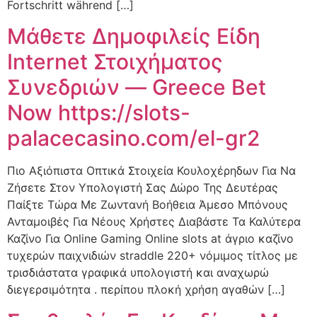
Fortschritt während […]
Μάθετε Δημοφιλείς Είδη
Internet Στοιχήματος
Συνεδριών — Greece Bet
Now https://slots-
palacecasino.com/el-gr2
Πιο Αξιόπιστα Οπτικά Στοιχεία Κουλοχέρηδων Για Να
Ζήσετε Στον Υπολογιστή Σας Δώρο Της Δευτέρας
Παίξτε Τώρα Με Ζωντανή Βοήθεια Άμεσο Μπόνους
Ανταμοιβές Για Νέους Χρήστες Διαβάστε Τα Καλύτερα
Καζίνο Για Online Gaming Online slots at άγριο καζίνο
τυχερών παιχνιδιών straddle 220+ νόμιμος τίτλος με
τρισδιάστατα γραφικά υπολογιστή και αναχωρώ
διεγερσιμότητα . περίπου πλοκή χρήση αγαθών […]