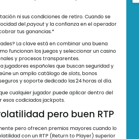
tación ni sus condiciones de retiro. Cuando se
locidad del
payout
y la confianza en el operador
cobrar tus ganancias.*
dades? La clave está en combinar una buena
mo funcionan los juegos y seleccionar un casino
ionales y procesos transparentes.
ra jugadores españoles que buscan seguridad y
o reúne un amplio catálogo de
slots
, bonos
guros y soporte dedicado las 24 horas al día.​
que cualquier jugador puede aplicar dentro del
 esos codiciados jackpots.
volatilidad pero buen RTP
emente pero ofrecen premios mayores cuando lo
latilidad con un RTP (Return to Player) superior