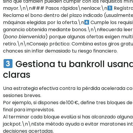
sino que también pueden cumplir con los requisitos mín
mayor.\n\n### Pasos rápidos\nenlace:\n
Regístra
Reclama el bono dentro del plazo indicado (usualment
máquinas elegidas por la oferta.\n
Cumple los requis
ganancia obtenida mediante bonos.\n\nRecuerda leer 
(
bono bienvenida
) porque algunas ofertas exigen multi
retiro.\n\nConsejo práctico: Combina estos giros gra
chances sin inflar demasiado tu riesgo financiero.
Gestiona tu bankroll usan
claras
Una estrategia efectiva contra la pérdida acelerada cons
sesiones breves.
Por ejemplo, si dispones de 100 €, define tres bloques 
final para imprevistos.
Al terminar cada bloque evalúa si has alcanzado alguna 
jackpot.\n\nEste método ayuda a evitar maratones int
decisiones acertadas.