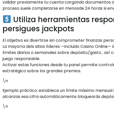
validar previamente tu cuenta cargando documentos of
proceso suele completarse en menosde 24 horas si enví
Utiliza herramientas resp
persigues jackpots
El objetivo es divertirse sin comprometer finanzas perso
La mayoría dels sitios líderes —incluido Casino Online—
límites diarios o semanales sobre depósito/gasto , así
juego responsable.
Activar estas funciones desde tu panel permite contro
estratégico sobre los grandes premios.
\n
Ejemplo práctico: establece un límite máximo mensual igu
alcanzas esa cifra automáticamente bloquearás depósito
\n