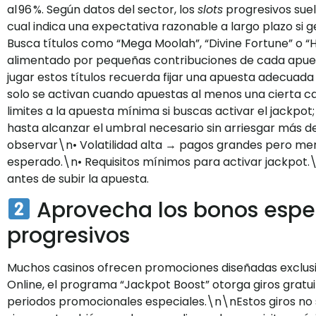
al 96 %. Según datos del sector, los
slots
progresivos suel
cual indica una expectativa razonable a largo plazo si ge
Busca títulos como “Mega Moolah”, “Divine Fortune” o “
alimentado por pequeñas contribuciones de cada apuest
jugar estos títulos recuerda fijar una apuesta adecuada
solo se activan cuando apuestas al menos una cierta c
limites a la apuesta mínima si buscas activar el jackpo
hasta alcanzar el umbral necesario sin arriesgar más d
observar\n• Volatilidad alta → pagos grandes pero me
esperado.\n• Requisitos mínimos para activar jackpot
antes de subir la apuesta.
Aprovecha los bonos espe
progresivos
Muchos casinos ofrecen promociones diseñadas exclusi
Online, el programa “Jackpot Boost” otorga giros gratu
periodos promocionales especiales.\n\nEstos giros no 