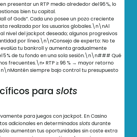
en presentar un RTP medio alrededor del 96 %, lo
stionas bien tu capital.
Hall of Gods”. Cada uno posee un pozo creciente
a realizada por los usuarios globales.\n\nAl
 al nivel del jackpot deseado; algunos progresivos
antidad por línea.\n\nConsejo de experto: No te
t; evalúa tu bankroll y aumenta gradualmente
el 5 % de tu fondo en una sola sesión.\n\n### Qué
nos frecuentes.\n• RTP ≥ 96 % → mayor retorno
.\n\nMantén siempre bajo control tu presupuesto
cíficos para
slots
vamente para juegos con jackpot. En Casino
itos adicionales en determinados
slots
durante
sólo aumentan tus oportunidades sin coste extra