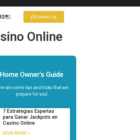
US
Contact us
sino Online
Home Owner's Guide
re are some tips and tricks that we
prepare for you!
7 Estrategias Expertas
para Ganar Jackpots en
Casino Online
READ MORE »