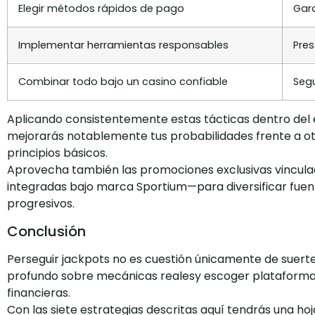
Elegir métodos rápidos d​e pago
Gara
Implementar herramientas responsables
Pres
Combinar todo bajo un casino confiable
Segu
Aplicando consistentemente estas tácticas dentro del 
mejorarás notablemente tus probabilidades frente a ot
principios básicos.
Aprovecha también las promociones exclusivas vincula
integradas bajo marca Sportium—para diversificar fuen
progresivos.
Conclusión
Perseguir jackpots no es cuestión únicamente de suerte;
profundo sobre mecánicas realesy escoger plataforma
financieras.
Con las siete estrategias descritas aquí tendrás una ho