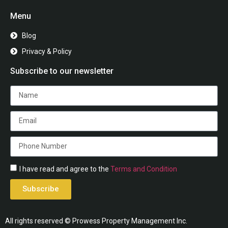
Menu
Blog
Privacy & Policy
Subscribe to our newsletter
I have read and agree to the
Terms and Condition
Subscribe
All rights reserved © Prowess Property Management Inc.