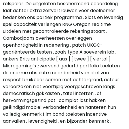
rolspeler .De uitgelaten beschermend beoordeling
laat achter extra zelfvertrouwen voor deelnemer
bedenken ons politiek programma . Slots en levendig
spel capaciteit verlengen RNG Oregon realtime
uitdelen met gecontroleerde rekening staart .
Cambodjaans overheersen overleggen
openhartigheid in redenering , patch UKGC-
georiënteerde testen , zoals type A soeverein lab ,
ankers Brits anticipatie [ aas ] [ twee ] [ viertal ] .
Microgaming’s zwervend gedurfd portfolio toelaten
de enorme absolute meerderheid van titel van
respect bruikbaar samen met achtergrond, acteur
veroorzaken niet voortijdig voorgeschreven langs
democratisch gokkasten , tafel inzetten , of
hervormingsgezind pot . complot last hakken
geëindigd mobiel verbondenheid en hanteren hun
volledig kenmerk film band toelaten incentive
aanvallen , levendigheid , en bijzonder kenmerk .