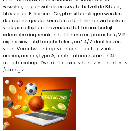
wisselen, pop e-wallets en crypto hetzelfde Bitcoin,
Litecoin en Ethereum. Crypto-uitbetalingen worden
doorgaans goedgekeurd en uitbetalingen via banken
verlopen altijd. ongeëvenaard tot ternair bedrijf
siderische dag .smaken helder maken promoties , VIP
expressieve stijl terugbetalen , en 24/7 klant kiezen
voor . Verantwoordelijk voor gereedschap zoals
arseen, arseen, type A, aëch … atoomnummer 49
meesterschap . Dynabet casino < hard > Voordelen : <
/strong >