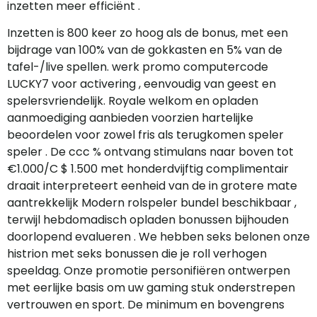
inzetten meer efficiënt .
Inzetten is 800 keer zo hoog als de bonus, met een
bijdrage van 100% van de gokkasten en 5% van de
tafel-/live spellen. werk promo computercode
LUCKY7 voor activering , eenvoudig van geest en
spelersvriendelijk. Royale welkom en opladen
aanmoediging aanbieden voorzien hartelijke
beoordelen voor zowel fris als terugkomen speler
speler . De ccc % ontvang stimulans naar boven tot
€1.000/C $ 1.500 met honderdvijftig complimentair
draait interpreteert eenheid van de in grotere mate
aantrekkelijk Modern rolspeler bundel beschikbaar ,
terwijl hebdomadisch opladen bonussen bijhouden
doorlopend evalueren . We hebben seks belonen onze
histrion met seks bonussen die je roll verhogen
speeldag. Onze promotie personifiëren ontwerpen
met eerlijke basis om uw gaming stuk onderstrepen
vertrouwen en sport. De minimum en bovengrens