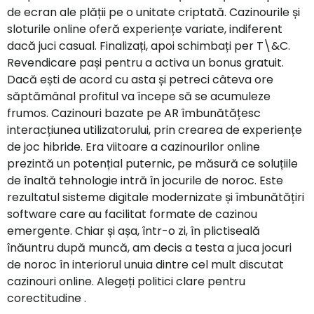
de ecran ale plății pe o unitate criptată. Cazinourile și
sloturile online oferă experiențe variate, indiferent
dacă juci casual. Finalizați, apoi schimbați per T\&C.
Revendicare pași pentru a activa un bonus gratuit.
Dacă ești de acord cu asta și petreci câteva ore
săptămânal profitul va începe să se acumuleze
frumos. Cazinouri bazate pe AR îmbunătățesc
interacțiunea utilizatorului, prin crearea de experiențe
de joc hibride. Era viitoare a cazinourilor online
prezintă un potențial puternic, pe măsură ce soluțiile
de înaltă tehnologie intră în jocurile de noroc. Este
rezultatul sisteme digitale modernizate și îmbunătățiri
software care au facilitat formate de cazinou
emergente. Chiar și așa, într-o zi, în plictiseală
înăuntru după muncă, am decis a testa a juca jocuri
de noroc în interiorul unuia dintre cel mult discutat
cazinouri online. Alegeți politici clare pentru
corectitudine .