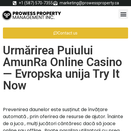
+1 (587) 570-7355
marketing@prowessproperty.ca
Contact us
Urmărirea Puiului
AmunRa Online Casino
— Evropska unija Try It
Now
Prevenirea daunelor este susținut de învățare
automată , prin oferirea de resurse de ajutor. Înainte
de a juca , mulți jucători cântăresc dacă să joace
online sau offline . Poate paraliza utilizatorii cu prea