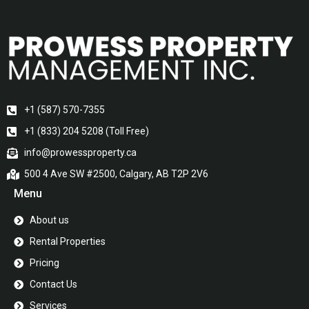
+1 (587) 570-7355
+1 (833) 204 5208 (Toll Free)
info@prowessproperty.ca
500 4 Ave SW #2500, Calgary, AB T2P 2V6
Menu
About us
Rental Properties
Pricing
Contact Us
Services