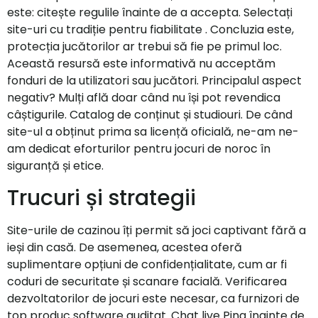
este: citește regulile înainte de a accepta. Selectați
site-uri cu tradiție pentru fiabilitate . Concluzia este,
protecția jucătorilor ar trebui să fie pe primul loc.
Această resursă este informativă nu acceptăm
fonduri de la utilizatori sau jucători. Principalul aspect
negativ? Mulți află doar când nu își pot revendica
câștigurile. Catalog de conținut și studiouri. De când
site-ul a obținut prima sa licență oficială, ne-am ne-
am dedicat eforturilor pentru jocuri de noroc în
siguranță și etice.
Trucuri și strategii
Site-urile de cazinou îți permit să joci captivant fără a
ieși din casă. De asemenea, acestea oferă
suplimentare opțiuni de confidențialitate, cum ar fi
coduri de securitate și scanare facială. Verificarea
dezvoltatorilor de jocuri este necesar, ca furnizori de
top produc software auditat. Chat live Ping înainte de