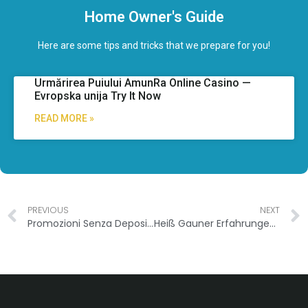
Home Owner's Guide
Here are some tips and tricks that we prepare for you!
Urmărirea Puiului AmunRa Online Casino —
Evropska unija Try It Now
READ MORE »
PREVIOUS
NEXT
Promozioni Senza Deposito: La Migliore Guida Completa Definitiva per Iniziare a Divertirsi Senza Costi
Heiß Gauner Erfahrungen • deutscher Markt Play & Earn Ice Casino