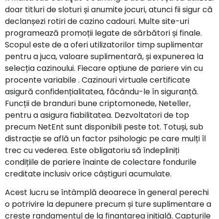
doar titluri de sloturi și anumite jocuri, atunci fii sigur că
declanșezi rotiri de cazino cadouri. Multe site-uri
programează promoții legate de sărbători și finale.
Scopul este de a oferi utilizatorilor timp suplimentar
pentru a juca, valoare suplimentară, și expunerea la
selecția cazinoului. Fiecare opțiune de pariere vin cu
procente variabile . Cazinouri virtuale certificate
asigură confidențialitatea, făcându-le în siguranță.
Funcții de branduri bune criptomonede, Neteller,
pentru a asigura fiabilitatea. Dezvoltatori de top
precum NetEnt sunt disponibili peste tot. Totuși, sub
distracție se află un factor psihologic pe care mulți îl
trec cu vederea. Este obligatoriu să îndepliniți
condițiile de pariere înainte de colectare fondurile
creditate inclusiv orice câștiguri acumulate.
Acest lucru se întâmplă deoarece în general perechi
o potrivire la depunere precum și ture suplimentare a
crește randamentul de la finanțarea inițială. Capturile