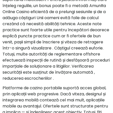
înțeleg regulile, un bonus poate fi o metodă AmunRa
Online Casino eficientă de a prelungi sesiunile și de a
adăuga câștiguri Unii oameni evită foile de calcul
crezând că necesită abilități tehnice. Aceste note
practice sunt foarte utile pentru începători deoarece
explică puncte practice cum ar fi ofertele de bun
venit, pașii simpli de înscriere și viteza de retragere
într-o singură vizualizare . Câștigul creează euforie.
Totuși, multe autorități de reglementare offshore
efectuează inspecții de rutină și desfășoară proceduri
imparțiale de soluționare a litigiilor. Verificarea
securității este susținut de învățare automată ,
reducerea escrocheriilor .
Platforme de cazino portabile suportă acces global,
prin aplicații web progresive. Dacă viteza, designul și
integrarea mobilă contează cel mai mult, aplicațiile
mobile au avantajul. Ofertele sunt structurate pentru
a implica — și îndeplinesc acest obiectiv. Totuși, fiți