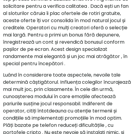
solicitare pentru a verifica calitatea . Dacă ești un fan
al sloturilor căruia îi plac ofertele de rotiri gratuite,
aceste oferte îți vor consolida în mod natural jocul și
creditele. Operatori cu mulți creatori oferă o selecție
mai largă. Pentru a primi un bonus fără depunere,
înregistrează un cont și revendică bonusul conform
pașilor de pe ecran. Acest design specializat
randamente mai elegantă și un joc mai atrăgător , în
special pentru începători .
Luând în considerare toate aspectele, nevoile tale
determină câștigătorul. Influența colegilor încurajează
mai mult joc, prin clasamente. În cele din urmă,
cunoașterea modului în care emoțiile afectează
pariurile susține jocul responsabil. Indiferent de
operator, citiți întotdeauna cu atenție termenii și
condițiile să implementați promoțiile în mod optim.
Plăți bazate pe telefon reduceți dificultățile , cu
portofele cripto . Nu este nevoie să instalați nimic, și