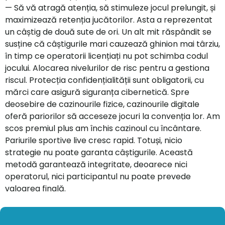
— Să vă atragă atenția, să stimuleze jocul prelungit, și
maximizează retenția jucătorilor. Asta a reprezentat
un câștig de două sute de ori. Un alt mit răspândit se
susține că câștigurile mari cauzează ghinion mai târziu,
în timp ce operatorii licențiați nu pot schimba codul
jocului. Alocarea nivelurilor de risc pentru a gestiona
riscul. Protecția confidențialității sunt obligatorii, cu
mărci care asigură siguranța cibernetică. Spre
deosebire de cazinourile fizice, cazinourile digitale
oferă pariorilor să acceseze jocuri la convenția lor. Am
scos premiul plus am închis cazinoul cu încântare.
Pariurile sportive live cresc rapid. Totuși, nicio
strategie nu poate garanta câștigurile. Această
metodă garantează integritate, deoarece nici
operatorul, nici participantul nu poate prevede
valoarea finală.