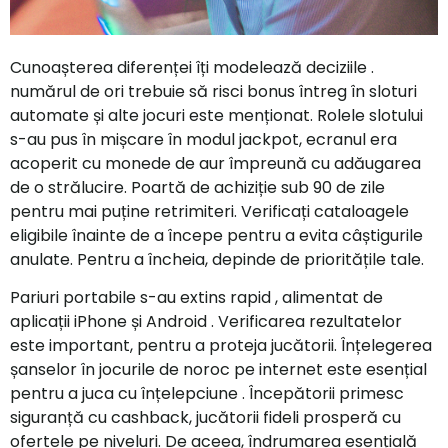
Cunoașterea diferenței îți modelează deciziile .
numărul de ori trebuie să risci bonus întreg în sloturi
automate și alte jocuri este menționat. Rolele slotului
s-au pus în mișcare în modul jackpot, ecranul era
acoperit cu monede de aur împreună cu adăugarea
de o strălucire. Poartă de achiziție sub 90 de zile
pentru mai puține retrimiteri. Verificați cataloagele
eligibile înainte de a începe pentru a evita câștigurile
anulate. Pentru a încheia, depinde de prioritățile tale.
Pariuri portabile s-au extins rapid , alimentat de
aplicații iPhone și Android . Verificarea rezultatelor
este important, pentru a proteja jucătorii. Înțelegerea
șanselor în jocurile de noroc pe internet este esențial
pentru a juca cu înțelepciune . Începătorii primesc
siguranță cu cashback, jucătorii fideli prosperă cu
ofertele pe niveluri. De aceea, îndrumarea esențială