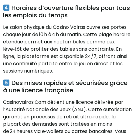
Horaires d’ouverture flexibles pour tous
les emplois du temps
Le salon physique du Casino Valras ouvre ses portes
chaque jour de 10 h à 4 h du matin. Cette plage horaire
étendue permet aux noctambules comme aux
lève‑tôt de profiter des tables sans contrainte. En
ligne, la plateforme est disponible 24/7, offrant ainsi
une continuité parfaite entre le jeu en direct et les
sessions numériques.
Des mises rapides et sécurisées grâce
à une licence française
Casinovalras.Com détient une licence délivrée par
l’Autorité Nationale des Jeux (ANJ). Cette autorisation
garantit un processus de retrait ultra‑rapide : la
plupart des demandes sont traitées en moins
de 24 heures via e‑wallets ou cartes bancaires. Vous