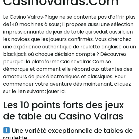
Casinovalras.Com
Le Casino Valras‑Plage ne se contente pas d’offrir plus
de 140 machines à sous ; il propose aussi une sélection
impressionnante de jeux de table qui séduit aussi bien
les novices que les joueurs confirmés. Vous cherchez
une expérience authentique de roulette anglaise ou un
blackjack où chaque décision compte ? Découvrez
pourquoi la plateforme Casinovalras.Com se
démarque et comment elle répond aux attentes des
amateurs de jeux électroniques et classiques. Pour
commencer votre aventure dès maintenant, cliquez
sur le lien suivant : jouer ici.
Les 10 points forts des jeux
de table au Casino Valras
Une variété exceptionnelle de tables de
roulette