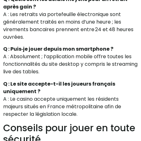
après gain ?
A : Les retraits via portefeuille électronique sont
généralement traités en moins d’une heure ; les
virements bancaires prennent entre 24 et 48 heures
ouvrées.
Q : Puis‑je jouer depuis mon smartphone ?
A : Absolument ; l’application mobile offre toutes les
fonctionnalités du site desktop y compris le streaming
live des tables.
Q : Le site accepte-t-il les joueurs français
uniquement ?
A : Le casino accepte uniquement les résidents
majeurs situés en France métropolitaine afin de
respecter la législation locale.
Conseils pour jouer en toute
sécurité