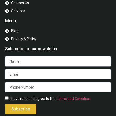
Contact Us
Services
Menu
Blog
Privacy & Policy
Subscribe to our newsletter
I have read and agree to the
Terms and Condition
Subscribe