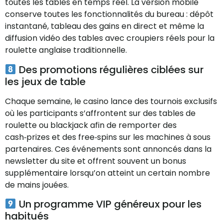
toutes les tables en temps réel. La version mobile
conserve toutes les fonctionnalités du bureau : dépôt
instantané, tableau des gains en direct et même la
diffusion vidéo des tables avec croupiers réels pour la
roulette anglaise traditionnelle.
Des promotions régulières ciblées sur
les jeux de table
Chaque semaine, le casino lance des tournois exclusifs
où les participants s’affrontent sur des tables de
roulette ou blackjack afin de remporter des
cash‑prizes et des free‑spins sur les machines à sous
partenaires. Ces événements sont annoncés dans la
newsletter du site et offrent souvent un bonus
supplémentaire lorsqu’on atteint un certain nombre
de mains jouées.
Un programme VIP généreux pour les
habitués